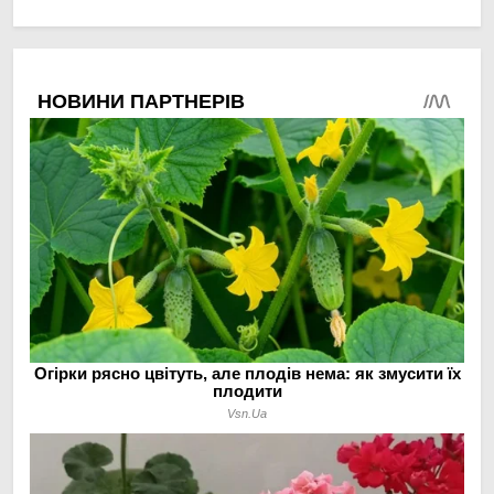
мінімальній площі
догляд за органічними
овочами