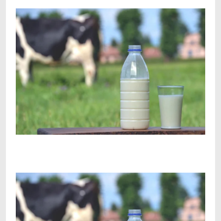
Facebook
Telegram
Viber
X
Copy
Print
Link