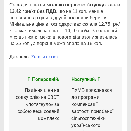
Середня ціна на
молоко першого ґатунку
склала
13,42 грн/кг без ПДВ
, що на 11 коп. менше
порівняно до ціни в другій половини березня.
Мінімальна ціна в господарствах склала 12,75 грн/
кг, а максимальна ціна — 14,10 грн/кг. За останній
місяць нижня межа цінового діапазону знизилась
на 25 коп., а верхня межа впала на 18 коп.
Джерело:
Zemliak.com
Попередній:
Наступний:
Навігація
записів
Падіння ціни на
ПУМБ приєднався
соєву олію на CBOT
до програми
«потягнуло» за
компенсації
собою весь соєвий
вартості придбаної
комплекс
сільгосптехніки
українського