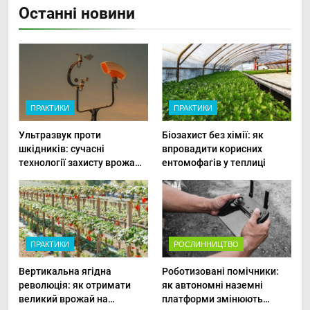
Останні новини
ПРАКТИКИ
ПРАКТИКИ
Ультразвук проти
Біозахист без хімії: як
шкідників: сучасні
впровадити корисних
технології захисту врожаю
ентомофагів у теплиці
в малих господарствах
ПРАКТИКИ
РОСЛИННИЦТВО
Вертикальна ягідна
Роботизовані помічники:
революція: як отримати
як автономні наземні
великий врожай на
платформи змінюють