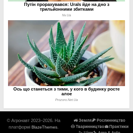
© Агронавт 2023–2026. На
🚜 Земля
🌽 Рослинництво
🐽 Тваринництво
💼 Практики
платформі
.
BlazeThemes
📉 Ціни
🔧 Agro & Auto