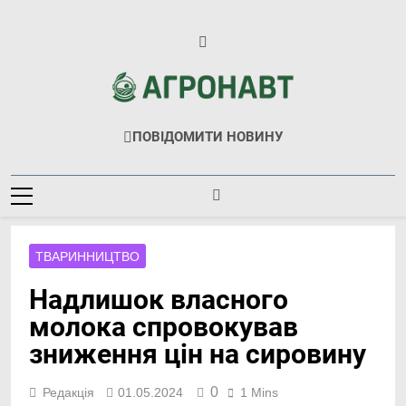
Перейти
до
вмісту
Агронавт
Новини Українського Агробізнесу
ПОВІДОМИТИ НОВИНУ
ТВАРИННИЦТВО
Надлишок власного
молока спровокував
зниження цін на сировину
0
Редакція
01.05.2024
1 Mins