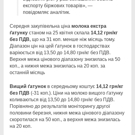
експорту біржових товарів», —
повідомляє аналітик.
Середня закупівельна ціна
молока екстра
ґатунку
станом на 25 квітня склала
14,12 грн/кг
без ПДВ,
що на 31 коп. менше ніж місяць тому.
Діапазон цін на цей ґатунок в господарствах
варіюється від 13,50 до 14,80 грн/кг без ПДВ.
Верхня межа цінового діапазону знизилась на 50
коп., а нижня межа знизилась на 20 коп. за
останній місяць
Вищий ґатунок
в середньому коштує
14,12 грн/кг
без ПДВ
(-31 коп.). Ціни на молоко вищого ґатунку
коливаються від 13,50 до 14,80 грн/кг без ПДВ.
Порівняно до результатів моніторингу другої
половини березня, нижня межа цінового діапазону
скоротилася на 50 коп., а верхня межа знизилась
на 20 коп.