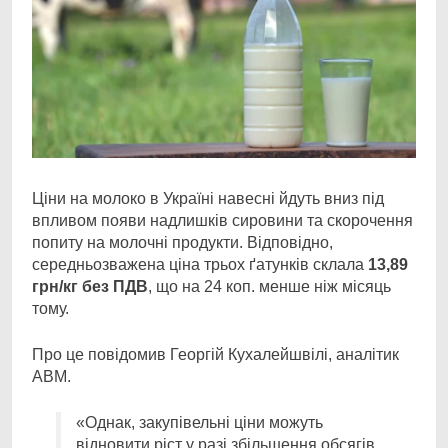
Ціни на молоко в Україні навесні йдуть вниз під
впливом появи надлишків сировини та
скорочення
попиту на молочні продукти. Відповідно,
середньозважена ціна трьох ґатунків склала
13,89
грн/кг без ПДВ
, що на 24 коп. менше ніж місяць
тому.
Про це повідомив Георгій Кухалейшвілі, аналітик
АВМ.
«Однак, закупівельні ціни можуть
відновити ріст у разі збільшення обсягів