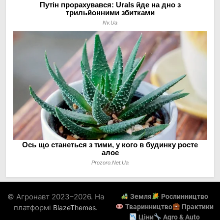
© Агронавт 2023–2026. На
Земля
Рослинництво
платформі
.
Тваринництво
Практики
BlazeThemes
Ціни
Agro & Auto