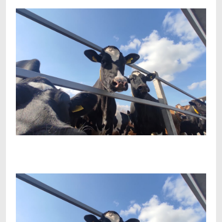
Facebook
Telegram
Viber
X
Copy
Print
Link