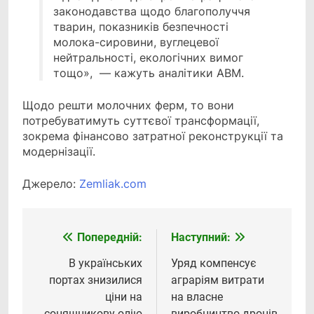
законодавства щодо благополуччя
тварин, показників безпечності
молока-сировини, вуглецевої
нейтральності, екологічних вимог
тощо», — кажуть аналітики АВМ.
Щодо решти молочних ферм, то вони
потребуватимуть суттєвої трансформації,
зокрема фінансово затратної реконструкції та
модернізації.
Джерело:
Zemliak.com
Попередній:
Наступний:
Навігація
записів
В українських
Уряд компенсує
портах знизилися
аграріям витрати
ціни на
на власне
соняшникову олію
виробництво дронів