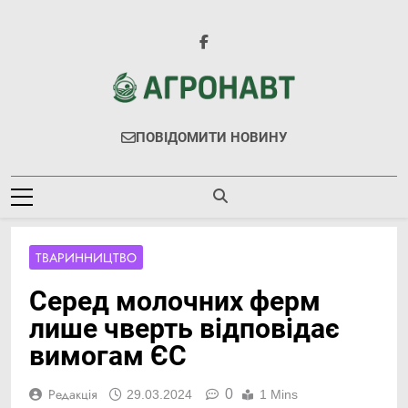
Перейти
до
вмісту
Агронавт
Новини Українського Агробізнесу
ПОВІДОМИТИ НОВИНУ
ТВАРИННИЦТВО
Серед молочних ферм
лише чверть відповідає
вимогам ЄС
0
Редакція
29.03.2024
1 Mins