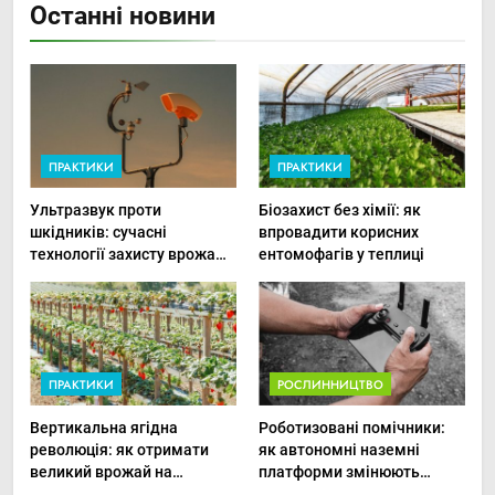
Останні новини
ПРАКТИКИ
ПРАКТИКИ
Ультразвук проти
Біозахист без хімії: як
шкідників: сучасні
впровадити корисних
технології захисту врожаю
ентомофагів у теплиці
в малих господарствах
ПРАКТИКИ
РОСЛИННИЦТВО
Вертикальна ягідна
Роботизовані помічники:
революція: як отримати
як автономні наземні
великий врожай на
платформи змінюють
мінімальній площі
догляд за органічними