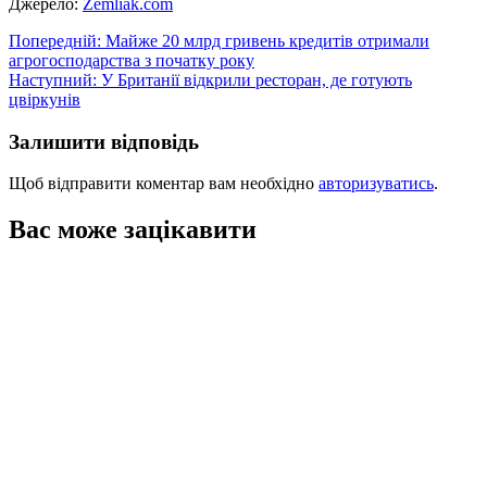
Джерело:
Zemliak.com
Навігація
Попередній:
Майже 20 млрд гривень кредитів отримали
агрогосподарства з початку року
записів
Наступний:
У Британії відкрили ресторан, де готують
цвіркунів
Залишити відповідь
Щоб відправити коментар вам необхідно
авторизуватись
.
Вас може зацікавити