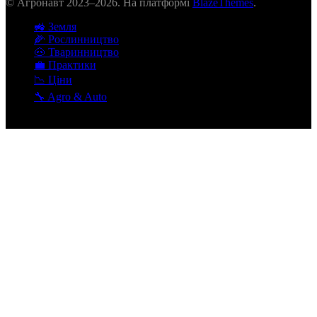
© Агронавт 2023–2026. На платформі
BlazeThemes
.
🚜 Земля
🌽 Рослинництво
🐽 Тваринництво
💼 Практики
📉 Ціни
🔧 Agro & Auto