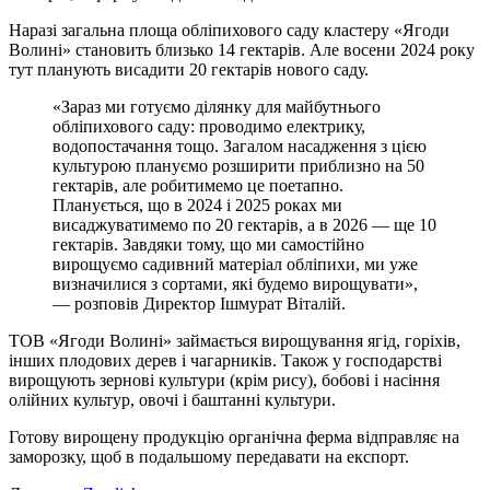
Наразі загальна площа обліпихового саду кластеру «Ягоди
Волині» становить близько 14 гектарів. Але восени 2024 року
тут планують висадити 20 гектарів нового саду.
«Зараз ми готуємо ділянку для майбутнього
обліпихового саду: проводимо електрику,
водопостачання тощо. Загалом насадження з цією
культурою плануємо розширити приблизно на 50
гектарів, але робитимемо це поетапно.
Планується, що в 2024 і 2025 роках ми
висаджуватимемо по 20 гектарів, а в 2026 — ще 10
гектарів. Завдяки тому, що ми самостійно
вирощуємо садивний матеріал обліпихи, ми уже
визначилися з сортами, які будемо вирощувати»,
— розповів Директор Ішмурат Віталій.
ТОВ «Ягоди Волині» займається вирощування ягід, горіхів,
інших плодових дерев і чагарників. Також у господарстві
вирощують зернові культури (крім рису), бобові і насіння
олійних культур, овочі і баштанні культури.
Готову вирощену продукцію органічна ферма відправляє на
заморозку, щоб в подальшому передавати на експорт.