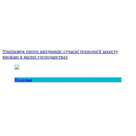
Ультразвук проти шкідників: сучасні технології захисту
врожаю в малих господарствах
Практики