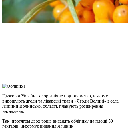
Facebook
Telegram
Viber
X
Copy
Link
Print
Цьогоріч Українське органічне підприємство, в якому
вирощують ягоди та лікарські трави
«Ягоди Волині» з села
Липини Волинської області, планують розширення
насаджень.
Так, протягом двох років висадять обліпиху на площі 50
гектарів, інформує видання Ягідник.