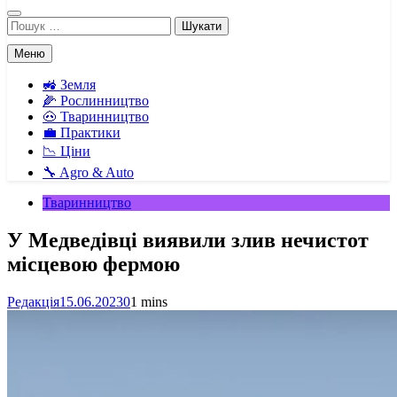
Пошук:
Меню
🚜 Земля
🌽 Рослинництво
🐽 Тваринництво
💼 Практики
📉 Ціни
🔧 Agro & Auto
Тваринництво
У Медведівці виявили злив нечистот
місцевою фермою
Редакція
15.06.2023
0
1 mins