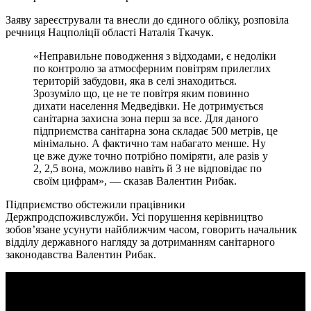
Заяву зареєстрували та внесли до єдиного обліку, розповіла
речниця Нацполіції області Наталія Ткачук.
«Неправильне поводження з відходами, є недоліки
по контролю за атмосферним повітрям прилеглих
територій забудови, яка в селі знаходиться.
Зрозуміло що, це не те повітря яким повинно
дихати населення Медведівки. Не дотримується
санітарна захисна зона перш за все. Для даного
підприємства санітарна зона складає 500 метрів, це
мінімально. А фактично там набагато менше. Ну
це вже дуже точно потрібно поміряти, але разів у
2, 2,5 вона, можливо навіть й 3 не відповідає по
своїм цифрам», — сказав Валентин Рибак.
Підприємство обстежили працівники
Держпродспоживслужби. Усі порушення керівництво
зобов’язане усунути найближчим часом, говорить начальник
відділу державного нагляду за дотриманням санітарного
законодавства Валентин Рибак.