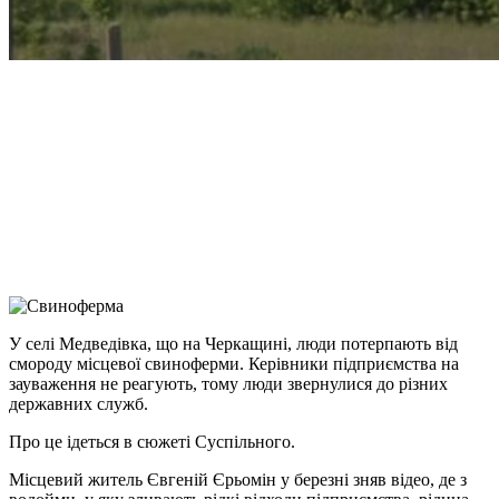
Facebook
Telegram
Viber
X
Copy
Link
Print
У селі Медведівка, що на Черкащині, люди потерпають від
смороду місцевої свиноферми.
Керівники підприємства на
зауваження не реагують, тому люди звернулися до різних
державних служб.
Про це ідеться в сюжеті Суспільного.
Місцевий житель Євгеній Єрьомін у березні зняв відео, де з