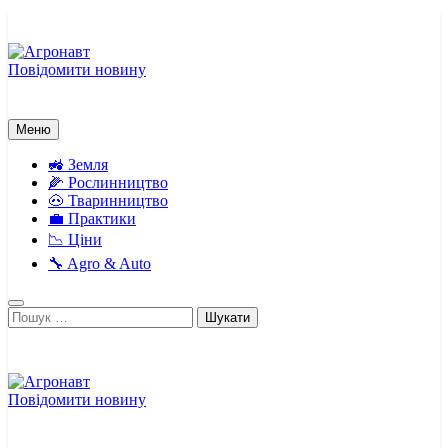
Перейти
до
вмісту
Повідомити новину
Агронавт
Новини українського агробізнесу
Меню
🚜 Земля
🌽 Рослинництво
🐽 Тваринництво
💼 Практики
📉 Ціни
🔧 Agro & Auto
Пошук:
Повідомити новину
Агронавт
Новини українського агробізнесу