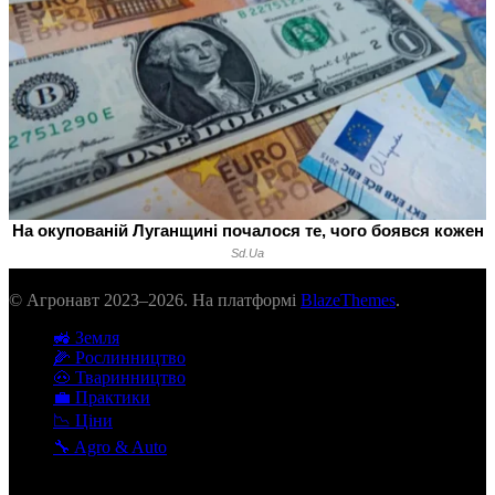
© Агронавт 2023–2026. На платформі
BlazeThemes
.
🚜 Земля
🌽 Рослинництво
🐽 Тваринництво
💼 Практики
📉 Ціни
🔧 Agro & Auto