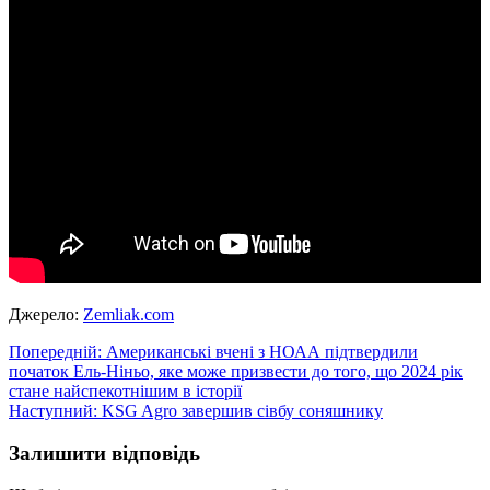
Джерело:
Zemliak.com
Навігація
Попередній:
Американські вчені з НОАА підтвердили
початок Ель-Ніньо, яке може призвести до того, що 2024 рік
записів
стане найспекотнішим в історії
Наступний:
KSG Agro завершив сівбу соняшнику
Залишити відповідь