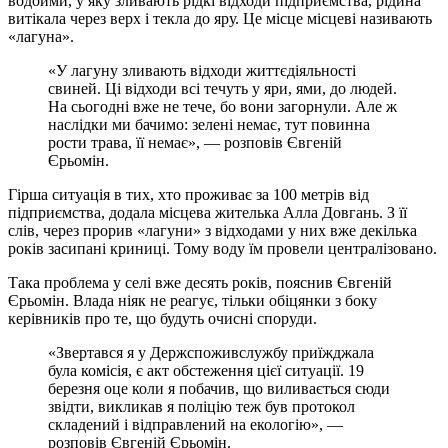
водойми, у яку зливають рідкі відходи підприємства, рідина
витікала через верх і текла до яру. Це місце місцеві називають
«лагуна».
«У лагуну зливають відходи життєдіяльності
свиней. Ці відходи всі течуть у яри, ями, до людей.
На сьогодні вже не тече, бо вони загорнули. Але ж
наслідки ми бачимо: зелені немає, тут повинна
рости трава, її немає», — розповів Євгеній
Єрьомін.
Гірша ситуація в тих, хто проживає за 100 метрів від
підприємства, додала місцева жителька Алла Довгань. З її
слів, через прорив «лагуни» з відходами у них вже декілька
років засипані криниці. Тому воду їм провели централізовано.
Така проблема у селі вже десять років, пояснив Євгеній
Єрьомін. Влада ніяк не реагує, тільки обіцянки з боку
керівників про те, що будуть очисні споруди.
«Звертався я у Держспоживслужбу приїжджала
була комісія, є акт обстеження цієї ситуації. 19
березня оце коли я побачив, що виливається сюди
звідти, викликав я поліцію теж був протокол
складений і відправлений на екологію», —
розповів Євгеній Єрьомін.