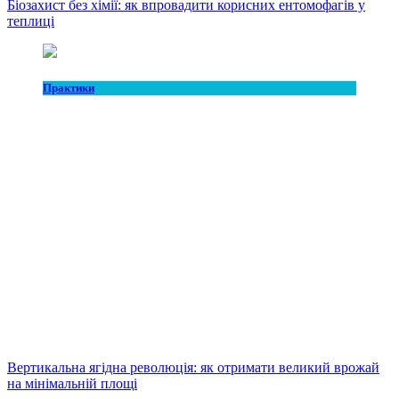
Біозахист без хімії: як впровадити корисних ентомофагів у
теплиці
Практики
Вертикальна ягідна революція: як отримати великий врожай
на мінімальній площі