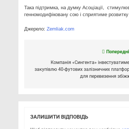
Така підтримка, на думку Асоціації, стимулю
генномодифіковану сою і сприятиме розвитку
Джерело:
Zemliak.com
Попередні
Навігація
записів
Компанія «Сингента» інвестуватиме
закупівлю 40-футових залізничних платфо
для перевезення збіж
ЗАЛИШИТИ ВІДПОВІДЬ