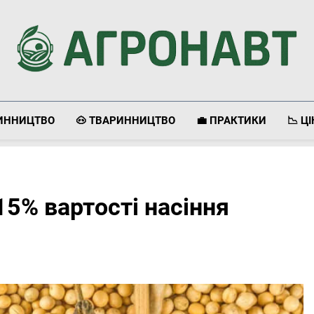
Агронавт
Новини Українського Агробізнесу
ЛИННИЦТВО
🐽 ТВАРИННИЦТВО
💼 ПРАКТИКИ
📉 Ц
5% вартості насіння