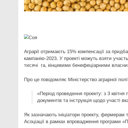
Facebook
Telegram
Viber
X
Copy
Print
Link
Аграрії отримають 15% компенсації за придба
кампанію-2023. У проекті можуть взяти участ
тисячі га, кінцевими бенефеціарними власни
Про це повідомляє Міністерство аграрної полі
«Період проведення проекту: з 3 квітня 
документів та інструкція щодо участі вк
Як зазначають ініціатори проекту, фермерам 
Асоціації в рамках впровадження програми «