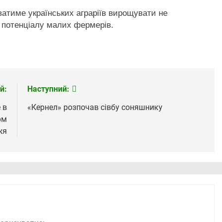
ватиме українських аграріїв вирощувати не
 потенціалу малих фермерів.
й:
Наступний:
 в
«Кернел» розпочав сівбу соняшнику
рм
жя