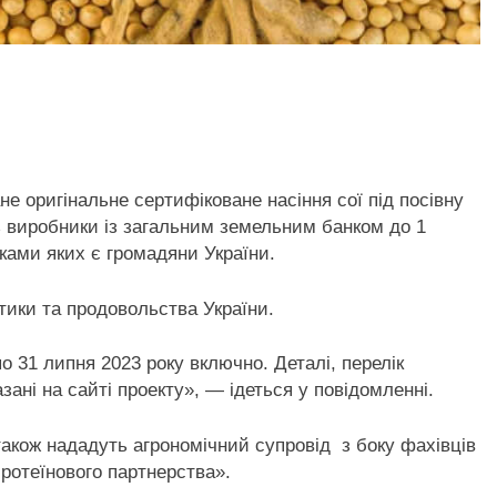
не оригінальне сертифіковане насіння сої під
посівну
ь виробники із загальним земельним банком до 1
ками яких є громадяни України.
тики та продовольства України.
по 31 липня 2023 року включно. Деталі, перелік
азані на сайті проекту», — ідеться у повідомленні.
також нададуть агрономічний супровід з боку фахівців
Протеїнового партнерства».