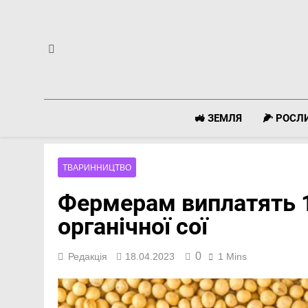
Перейти
до
вмісту
🚜 ЗЕМЛЯ
🌽 РОС
ТВАРИННИЦТВО
Фермерам виплатять 1
органічної сої
0
Редакція
18.04.2023
1 Mins