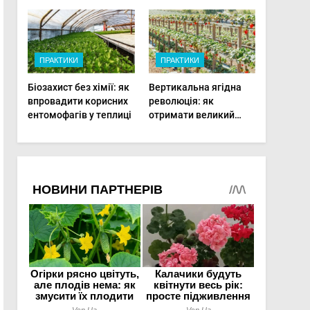
фертигації підвищує
врожаю в малих
прибутки малого
господарствах
фермера
ПРАКТИКИ
ПРАКТИКИ
Біозахист без хімії: як
Вертикальна ягідна
впровадити корисних
революція: як
ентомофагів у теплиці
отримати великий
врожай на
мінімальній площі