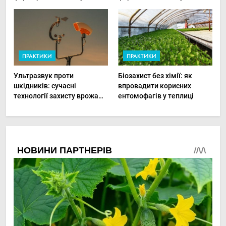
хвороби рослин миттєво
прибутки малого фермера
ПРАКТИКИ
ПРАКТИКИ
Ультразвук проти
Біозахист без хімії: як
шкідників: сучасні
впровадити корисних
технології захисту врожаю
ентомофагів у теплиці
в малих господарствах