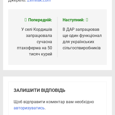
Джерело:
Zemliak.com
Попередній:
Наступний:
Навігація
записів
У селі Кордишів
В ДАР запрацював
запрацювала
ще один функціонал
сучасна
для українських
птахоферма на 50
сільгоспвиробників
тисяч курей
ЗАЛИШИТИ ВІДПОВІДЬ
Щоб відправити коментар вам необхідно
авторизуватись
.