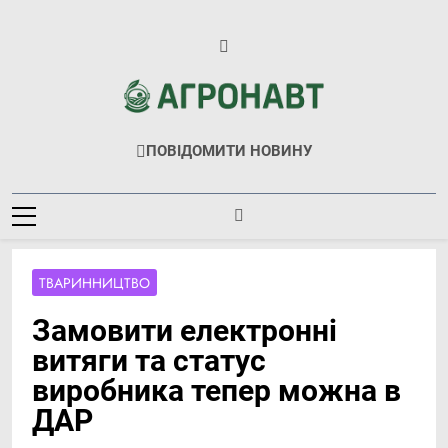
Перейти
до
вмісту
Агронавт
Новини Українського Агробізнесу
ПОВІДОМИТИ НОВИНУ
ТВАРИННИЦТВО
Замовити електронні
витяги та статус
виробника тепер можна в
ДАР