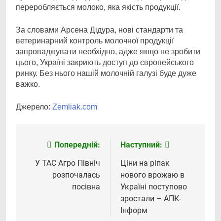
переробляється молоко, яка якість продукції.
За словами Арсена Дідура, нові стандарти та
ветеринарний контроль молочної продукції
запроваджувати необхідно, адже якщо не зробити
цього, Україні закриють доступ до європейського
ринку. Без нього нашій молочній галузі буде дуже
важко.
Джерело:
Zemliak.com
Попередній:
Наступний:
Навігація
записів
У ТАС Агро Північ
Ціни на ріпак
розпочалась
нового врожаю в
посівна
Україні поступово
зростали – АПК-
Інформ