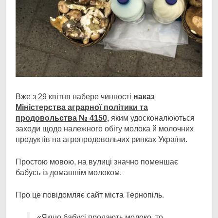
Вже з 29 квітня набере чинності
наказ
Міністерства аграрної політики та
продовольства №
4150,
яким удосконалюються
заходи щодо належного обігу молока й молочних
продуктів на агропродовольчих ринках України.
Простою мовою, на вулиці значно поменшає
бабусь із домашнім молоком.
Про це повідомляє сайт міста Тернопіль.
«Якщо бабусі продають молоко, то