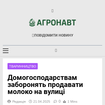
Перейти
до
вмісту
Агронавт
Новини Українського Агробізнесу
ПОВІДОМИТИ НОВИНУ
ТВАРИННИЦТВО
Домогосподарствам
заборонять продавати
молоко на вулиці
0
Редакція
21.04.2025
1 Mins