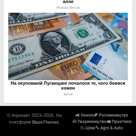
© Агронавт 2023–2026. На
🚜 Земля
🌽 Рослинництво
🐽 Тваринництво
💼 Практики
платформі
.
BlazeThemes
📉 Ціни
🔧 Agro & Auto