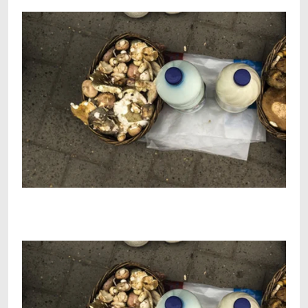
Facebook
Telegram
Viber
X
Copy
Print
Link