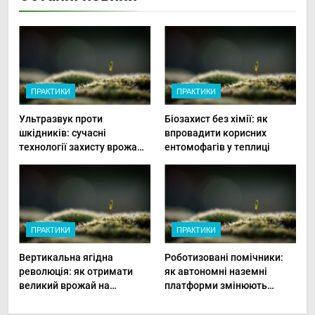
ПРАКТИКИ
ПРАКТИКИ
Ультразвук проти
Біозахист без хімії: як
шкідників: сучасні
впровадити корисних
технології захисту врожаю
ентомофагів у теплиці
в малих господарствах
ПРАКТИКИ
ПРАКТИКИ
Вертикальна ягідна
Роботизовані помічники:
революція: як отримати
як автономні наземні
великий врожай на
платформи змінюють
мінімальній площі
догляд за органічними
овочами