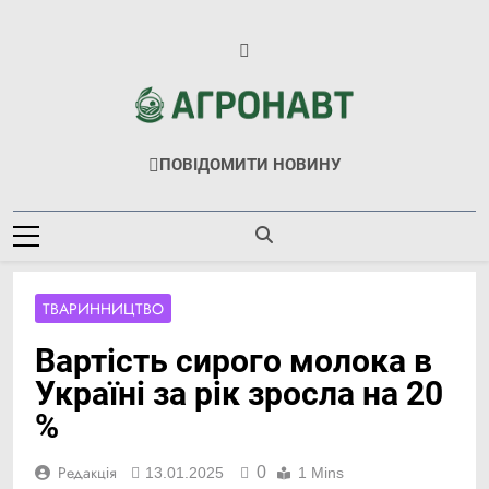
Перейти
до
вмісту
Агронавт
Новини Українського Агробізнесу
ПОВІДОМИТИ НОВИНУ
ТВАРИННИЦТВО
Вартість сирого молока в
Україні за рік зросла на 20
%
0
Редакція
13.01.2025
1 Mins