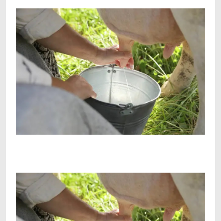
Facebook
Telegram
Viber
X
Copy
Print
Link