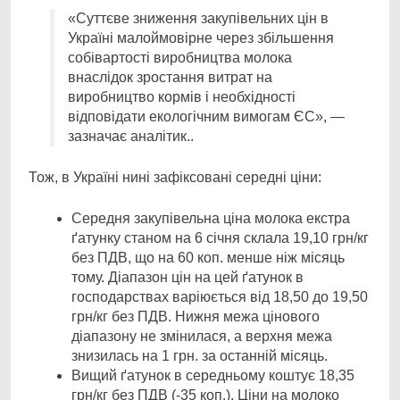
«Суттєве зниження закупівельних цін в
Україні малоймовірне через збільшення
собівартості виробництва молока
внаслідок зростання витрат на
виробництво кормів і необхідності
відповідати екологічним вимогам ЄС», —
зазначає аналітик..
Тож, в Україні нині зафіксовані середні ціни:
Середня закупівельна ціна молока екстра
ґатунку станом на 6 січня склала 19,10 грн/кг
без ПДВ, що на 60 коп. менше ніж місяць
тому. Діапазон цін на цей ґатунок в
господарствах варіюється від 18,50 до 19,50
грн/кг без ПДВ. Нижня межа цінового
діапазону не змінилася, а верхня межа
знизилась на 1 грн. за останній місяць.
Вищий ґатунок в середньому коштує 18,35
грн/кг без ПДВ (-35 коп.). Ціни на молоко