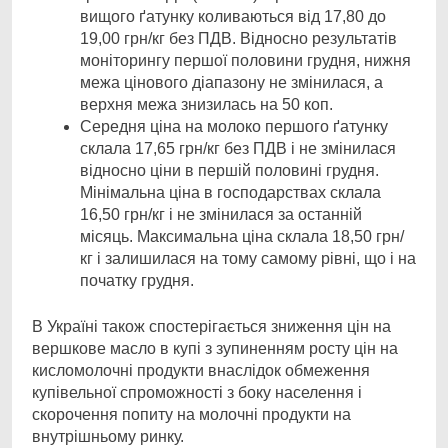
вищого ґатунку коливаються від 17,80 до
19,00 грн/кг без ПДВ. Відносно результатів
моніторингу першої половини грудня, нижня
межа цінового діапазону не змінилася, а
верхня межа знизилась на 50 коп.
Середня ціна на молоко першого ґатунку
склала 17,65 грн/кг без ПДВ і не змінилася
відносно ціни в першій половині грудня.
Мінімальна ціна в господарствах склала
16,50 грн/кг і не змінилася за останній
місяць. Максимальна ціна склала 18,50 грн/
кг і залишилася на тому самому рівні, що і на
початку грудня.
В Україні також спостерігається зниження цін на
вершкове масло в купі з зупиненням росту цін на
кисломолочні продукти внаслідок обмеження
купівельної спроможності з боку населення і
скорочення попиту на молочні продукти на
внутрішньому ринку.