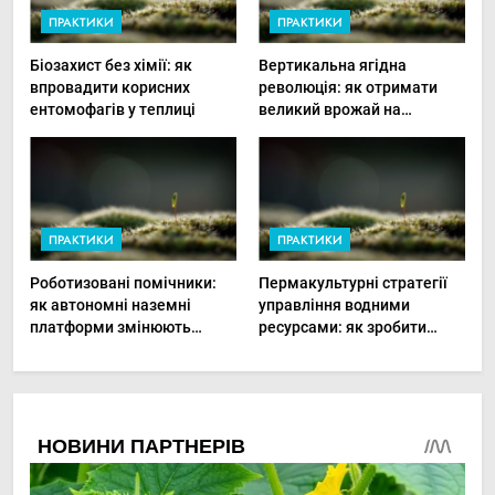
ПРАКТИКИ
ПРАКТИКИ
Біозахист без хімії: як
Вертикальна ягідна
впровадити корисних
революція: як отримати
ентомофагів у теплиці
великий врожай на
мінімальній площі
ПРАКТИКИ
ПРАКТИКИ
Роботизовані помічники:
Пермакультурні стратегії
як автономні наземні
управління водними
платформи змінюють
ресурсами: як зробити
догляд за органічними
мале господарство стійким
овочами
до посухи