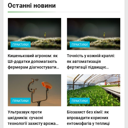
Останні новини
ПРАКТИКИ
ПРАКТИКИ
Кишеньковий агроном: як
Точність у кожній краплі:
ШІ-додатки допомагають
як автоматизація
фермерам діагностувати
фертигації підвищує
хвороби рослин миттєво
прибутки малого фермера
ПРАКТИКИ
ПРАКТИКИ
Ультразвук проти
Біозахист без хімії: як
шкідників: сучасні
впровадити корисних
технології захисту врожаю
ентомофагів у теплиці