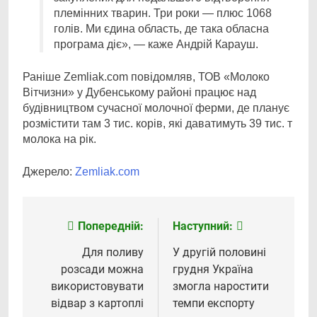
племінних тварин. Три роки — плюс 1068
голів. Ми єдина область, де така обласна
програма діє», — каже Андрій Карауш.
Раніше Zemliak.com повідомляв, ТОВ «Молоко
Вітчизни» у Дубенському районі працює над
будівництвом сучасної молочної ферми, де планує
розмістити там 3 тис. корів, які даватимуть 39 тис. т
молока на рік.
Джерело:
Zemliak.com
Попередній:
Наступний:
Навігація
записів
Для поливу
У другій половині
розсади можна
грудня Україна
використовувати
змогла наростити
відвар з картоплі
темпи експорту