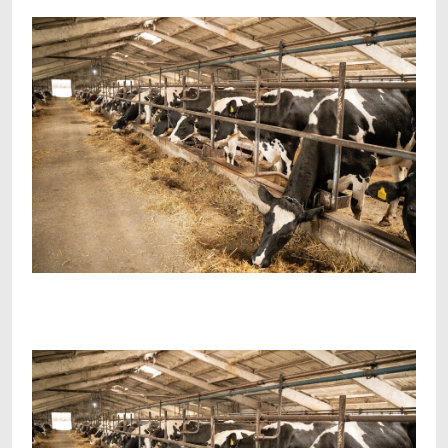
Facebook
Telegram
Viber
X
Copy
Print
Link