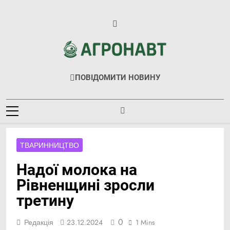
Перейти
до
вмісту
Агронавт
Новини Українського Агробізнесу
ПОВІДОМИТИ НОВИНУ
ТВАРИННИЦТВО
Надої молока на
Рівненщині зросли
третину
0
Редакція
23.12.2024
1 Mins