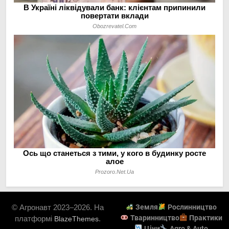
© Агронавт 2023–2026. На
Земля
Рослинництво
Тваринництво
Практики
платформі
.
BlazeThemes
Ціни
Agro & Auto