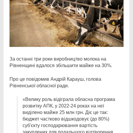
За останні три роки виробництво молока на
Рівненщині вдалося збільшити майже на 30%.
Про
це повідомив Андрій Карауш, голова
Рівненської обласної ради.
«Велику роль відіграла обласна програма
розвитку АПК, у 2022-24 роках на неї
виділено майже 25 млн грн. Діє це так:
бюджет частково відшкодовує (до 80%)
суб'єкту господарювання вартість
закуплених для подальшого відтворення