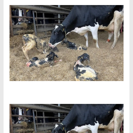
Facebook
Telegram
Viber
X
Copy
Print
Link