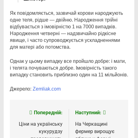
Як повідомляється, зазвичай корови народжують
одне теля, рідше — двійню. Народження трійні
відбувається з імовірністю 1 на 7000 випадків.
Народження четверні — надзвичайно рідкісне
явище, і часто супроводжується ускладненнями
для матері або потомства.
Однак у цьому випадку все пройшло добре: і мати,
і телята почуваються добре. Імовірність такого
випадку становить приблизно один на 11 мільйонів.
Джерело:
Zemliak.com
Попередній:
Наступний:
Навігація
записів
Ціни на українську
На Черкащині
кукурудзу
фермер вирощує