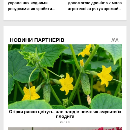
управління водними
допомогою дронів: як мала
ресурсами: як зробити
агротехніка рятує врожай
мале господарство стійким
та бюджет
до посухи