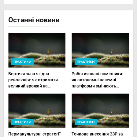
Останні новини
ПРАКТИКИ
ПРАКТИКИ
Вертикальна ягідна
Роботизовані помічники:
революція: як отримати
як автономні наземні
великий врожай на
платформи змінюють
мінімальній площі
догляд за органічними
овочами
ПРАКТИКИ
ПРАКТИКИ
Пермакультурні стратегії
Точкове внесення ЗЗР за