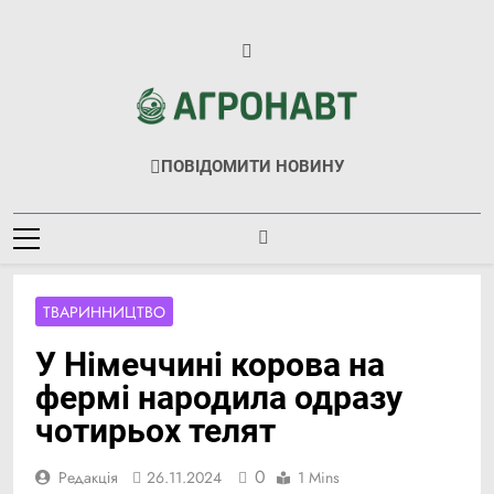
Перейти
до
вмісту
Агронавт
Новини Українського Агробізнесу
ПОВІДОМИТИ НОВИНУ
ТВАРИННИЦТВО
У Німеччині корова на
фермі народила одразу
чотирьох телят
0
Редакція
26.11.2024
1 Mins