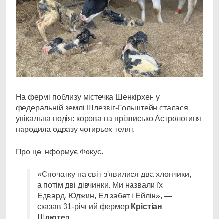
На фермі поблизу містечка Шенкірхен у
федеральній землі Шлезвіг-Гольштейн сталася
унікальна подія: корова на прізвисько Астрологиня
народила одразу чотирьох телят.
Про це інформує Фокус.
«Спочатку на світ з'явилися два хлопчики,
а потім дві дівчинки. Ми назвали їх
Едвард, Юджин, Елізабет і Ейлін», —
сказав 31-річний фермер
Крістіан
Шлютер.