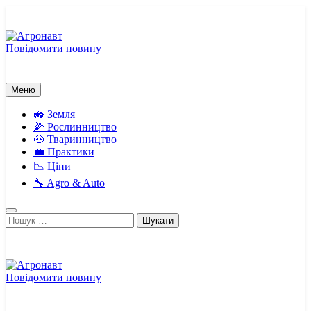
Перейти
до
вмісту
Повідомити новину
Агронавт
Новини українського агробізнесу
Меню
🚜 Земля
🌽 Рослинництво
🐽 Тваринництво
💼 Практики
📉 Ціни
🔧 Agro & Auto
Пошук:
Повідомити новину
Агронавт
Новини українського агробізнесу