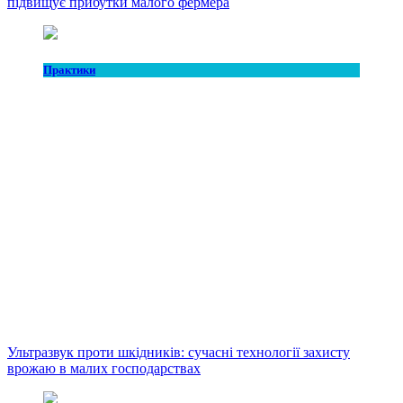
підвищує прибутки малого фермера
Практики
Ультразвук проти шкідників: сучасні технології захисту
врожаю в малих господарствах