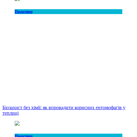
Практики
Біозахист без хімії: як впровадити корисних ентомофагів у
теплиці
Практики