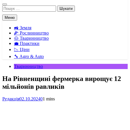
Пошук:
Меню
🚜 Земля
🌽 Рослинництво
🐽 Тваринництво
💼 Практики
📉 Ціни
🔧 Agro & Auto
Тваринництво
На Рівненщині фермерка вирощує 12
мільйонів равликів
Редакція
02.10.2024
0
1 mins
Facebook
Telegram