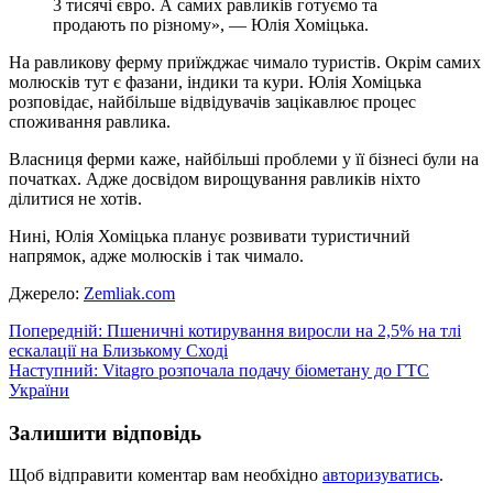
3 тисячі євро. А самих равликів готуємо та
продають по різному», — Юлія Хоміцька.
На равликову ферму приїжджає чимало туристів. Окрім самих
молюсків тут є фазани, індики та кури. Юлія Хоміцька
розповідає, найбільше відвідувачів зацікавлює процес
споживання равлика.
Власниця ферми каже, найбільші проблеми у її бізнесі були на
початках. Адже досвідом вирощування равликів ніхто
ділитися не хотів.
Нині, Юлія Хоміцька планує розвивати туристичний
напрямок, адже молюсків і так чимало.
Джерело:
Zemliak.com
Навігація
Попередній:
Пшеничні котирування виросли на 2,5% на тлі
ескалації на Близькому Сході
записів
Наступний:
Vitagro розпочала подачу біометану до ГТС
України
Залишити відповідь
Щоб відправити коментар вам необхідно
авторизуватись
.