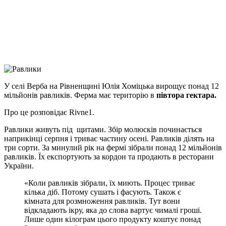
Viber
X
Copy
Link
Print
У селі Верба на Рівненщині Юлія Хоміцька вирощує понад 12
мільйонів равликів. Ферма має
територію в
півтора гектара.
Про це розповідає Rivne1.
Равлики живуть під щитами. Збір молюсків починається
наприкінці серпня і триває частину осені. Равликів ділять на
три сорти. За минулий рік на фермі зібрали понад 12 мільйонів
равликів. Їх експортують за кордон та продають в ресторани
України.
«Коли равликів зібрали, їх миють. Процес триває
кілька діб. Потому сушать і фасують. Також є
кімната для розмноження равликів. Тут вони
відкладають ікру, яка до слова вартує чималі гроші.
Лише один кілограм цього продукту коштує понад