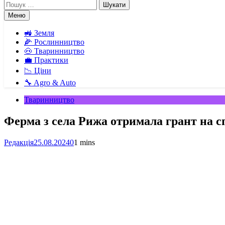
Пошук:
Меню
🚜 Земля
🌽 Рослинництво
🐽 Тваринництво
💼 Практики
📉 Ціни
🔧 Agro & Auto
Тваринництво
Ферма з села Рижа отримала грант на с
Редакція
25.08.2024
0
1 mins
Facebook
Telegram
Viber