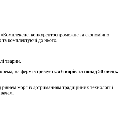
ми «Комплексне, конкурентоспроможне та економічно
р та комплектуючі до нього.
лі тварин.
окрема, на фермі утримується
6 корів та понад 50 овець.
ад рівнем моря із дотриманням традиційних технологій
ивачам.