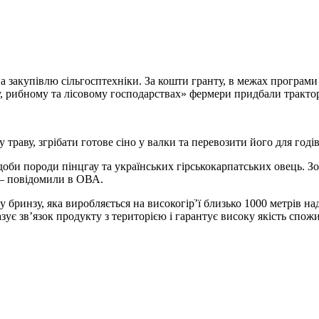
на закупівлю
сільгосптехніки. За кошти гранту, в межах програ
у, рибному та лісовому господарствах» фермери придбали тракто
траву, згрібати готове сіно у валки та перевозити його для годів
доби породи пінцгау та українських гірськокарпатських овець. З
— повідомили в ОВА.
бринзу, яка виробляється на високогірֺ’ї близько 1000 метрів н
зує зв’язок продукту з територією і гарантує високу якість спож