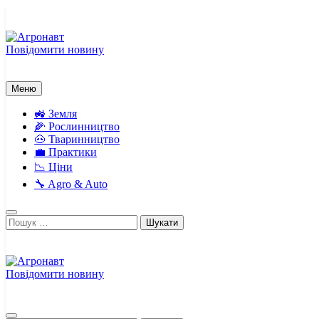
Перейти
до
вмісту
Повідомити новину
Агронавт
Новини українського агробізнесу
Меню
🚜 Земля
🌽 Рослинництво
🐽 Тваринництво
💼 Практики
📉 Ціни
🔧 Agro & Auto
Пошук:
Повідомити новину
Агронавт
Новини українського агробізнесу