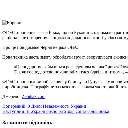
X
Copy
Link
Print
ФГ «Сторонець» з села Рижа, що на Буковині, отримало грант 
раціональне створення ланцюжків доданої вартості у сільськом
Про це повідомляє Чернігвецька ОВА.
Нова техніка дасть змогу обробляти ґрунт, зворушувати скошену 
«Господарство займається розведенням великої рогатої ху
Також господартсво почало займатися бджільництвом», 
ФГ «Сторонець» виробляє овечу бринзу та Гуцульську коров’ячу 
виробництва. Географічне зазначення є знаком якості, який пока
Джерело:
Zemliak.com
Навігація
Попередній:
З Днем Незалежності України!
Наступний:
В Україні розпочато збір сої та соняшника
записів
Залишити відповідь