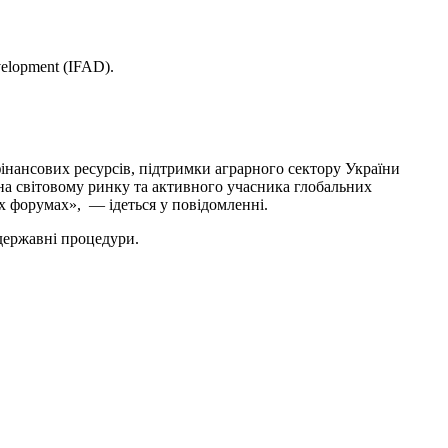
evelopment (IFAD).
нансових ресурсів, підтримки аграрного сектору України
 на світовому ринку та активного учасника глобальних
х форумах», — ідеться у повідомленні.
одержавні процедури.