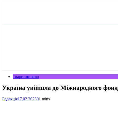
Перейти
до
вмісту
Тваринництво
Україна увійшла до Міжнародного фонд
Редакція
17.02.2023
0
1 mins
Facebook
Telegram
Viber
X
Copy
Print