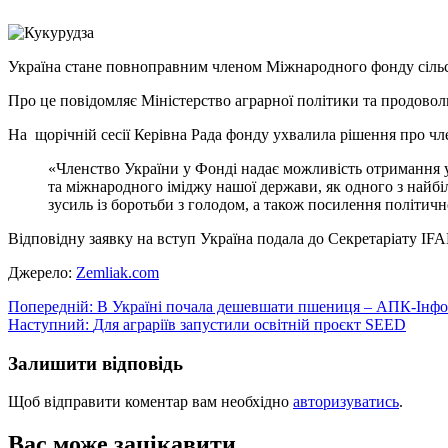
Link
Україна стане повноправним членом Міжнародного фонду сільс
Про це повідомляє Міністерство аграрної політики та продовол
На щорічній сесії Керівна Рада фонду ухвалила рішення про чл
«Членство України у Фонді надає можливість отримання 
та міжнародного іміджу нашої держави, як одного з найбі
зусиль із боротьби з голодом, а також посилення політич
Відповідну заявку на вступ Україна подала до Секретаріату IFA
Джерело:
Zemliak.com
Навігація
Попередній:
В Україні почала дешевшати пшениця – АПК-Інф
Наступний:
Для аграріїв запустили освітній проєкт SEED
записів
Залишити відповідь
Щоб відправити коментар вам необхідно
авторизуватись
.
Вас може зацікавити