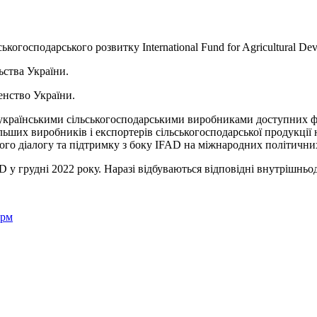
ькогосподарського розвитку
International Fund for Agricultural D
ьства України.
енство України.
українськими сільськогосподарськими виробниками доступних фі
льших виробників і експортерів сільськогосподарської продукції
ного діалогу та підтримку з боку IFAD на міжнародних політични
D у грудні 2022 року. Наразі відбуваються відповідні внутрішнь
орм