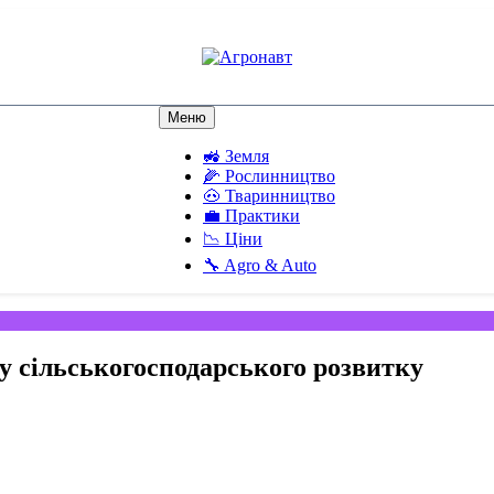
Агронавт
Новини українського агробізнесу
Меню
🚜 Земля
🌽 Рослинництво
🐽 Тваринництво
💼 Практики
📉 Ціни
🔧 Agro & Auto
у сільськогосподарського розвитку