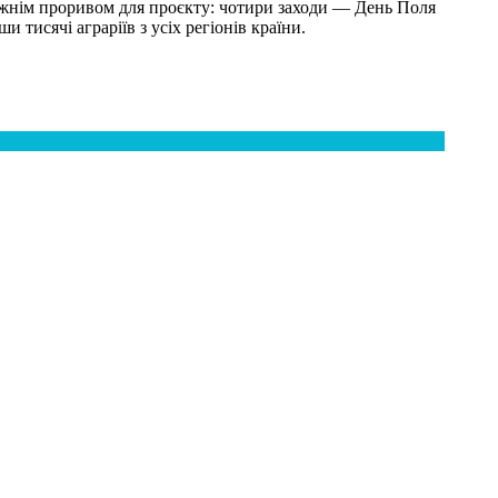
авжнім проривом для проєкту: чотири заходи — День Поля
сячі аграріїв з усіх регіонів країни.