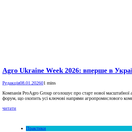
Agro Ukraine Week 2026: вперше в Укра
Редакція
08.01.2026
0
1 mins
Компанія ProAgro Group оголошує про старт нової масштабної аг
форум, що охопить усі ключові напрями агропромислового компл
читати
Практики