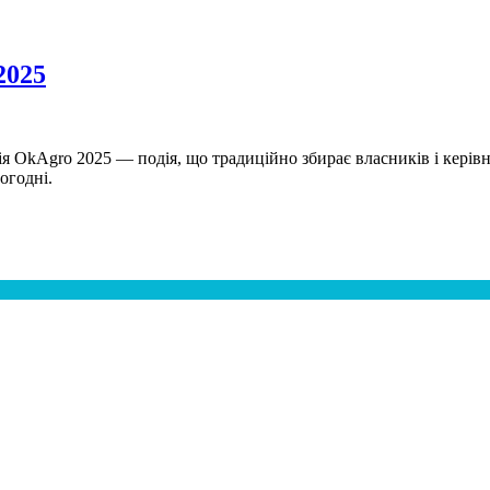
2025
ія OkAgro 2025 — подія, що традиційно збирає власників і керів
огодні.