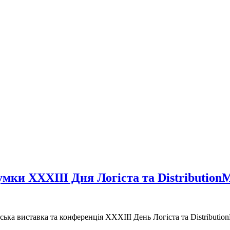
умки XXXІІІ Дня Логіста та DistributionM
ька виставка та конференція XXXІІІ День Логіста та Distribution