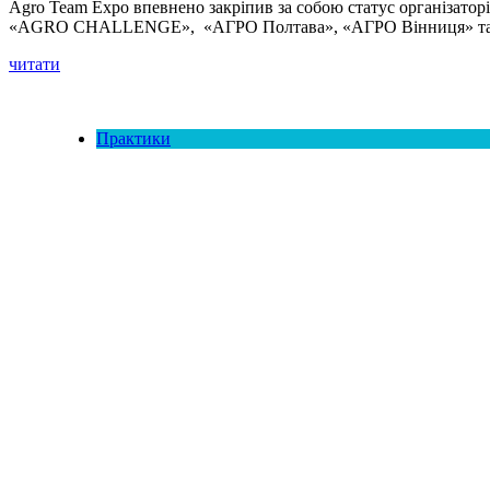
Agro Team Expo впевнено закріпив за собою статус організато
«AGRO CHALLENGE», «АГРО Полтава», «АГРО Вінниця» та «АГРО
читати
Практики