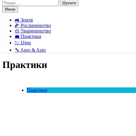
Пошук:
Меню
🚜 Земля
🌽 Рослинництво
🐽 Тваринництво
💼 Практики
📉 Ціни
🔧 Agro & Auto
Практики
Практики