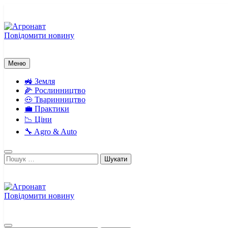
Перейти
до
вмісту
Повідомити новину
Агронавт
Новини українського агробізнесу
Меню
🚜 Земля
🌽 Рослинництво
🐽 Тваринництво
💼 Практики
📉 Ціни
🔧 Agro & Auto
Пошук:
Повідомити новину
Агронавт
Новини українського агробізнесу